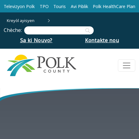
Ale nan kontni prensipal la
Televizyon Polk
TPO
Touris
Avi Piblik
Polk HealthCare Plan
Kreyòl ayisyen
Chèche:
Sa ki Nouvo?
Kontakte nou