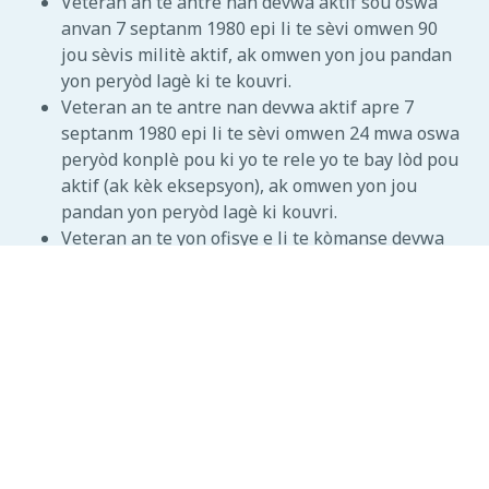
Veteran an te antre nan devwa aktif sou oswa
anvan 7 septanm 1980 epi li te sèvi omwen 90
jou sèvis militè aktif, ak omwen yon jou pandan
yon peryòd lagè ki te kouvri.
Veteran an te antre nan devwa aktif apre 7
septanm 1980 epi li te sèvi omwen 24 mwa oswa
peryòd konplè pou ki yo te rele yo te bay lòd pou
aktif (ak kèk eksepsyon), ak omwen yon jou
pandan yon peryòd lagè ki kouvri.
Veteran an te yon ofisye e li te kòmanse devwa
aktif apre 16 oktòb 1981 e li pa te deja sèvi nan
devwa aktif pou omwen 24 mwa.
Anplis de sa, revni anyèl fanmi ou ak valè nèt ou dwe
satisfè sèten limit kongrè a mete.
Pou w ka kalifye pou pansyon yon Sivivan kòm
timoun yon veteran lagè ki mouri, ou dwe pa marye
epi satisfè omwen youn nan kondisyon sa yo:
Ou poko gen laj 18 an.