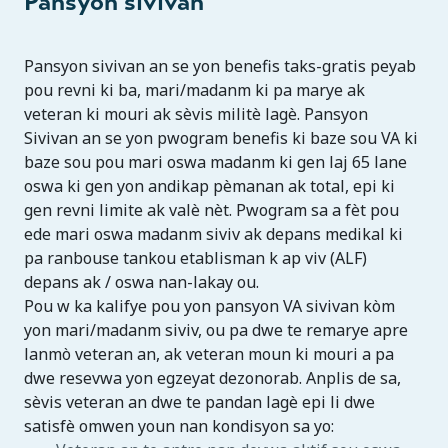
Pansyon sivivan
Pansyon sivivan an se yon benefis taks-gratis peyab
pou revni ki ba, mari/madanm ki pa marye ak
veteran ki mouri ak sèvis militè lagè. Pansyon
Sivivan an se yon pwogram benefis ki baze sou VA ki
baze sou pou mari oswa madanm ki gen laj 65 lane
oswa ki gen yon andikap pèmanan ak total, epi ki
gen revni limite ak valè nèt. Pwogram sa a fèt pou
ede mari oswa madanm siviv ak depans medikal ki
pa ranbouse tankou etablisman k ap viv (ALF)
depans ak / oswa nan-lakay ou.
Pou w ka kalifye pou yon pansyon VA sivivan kòm
yon mari/madanm siviv, ou pa dwe te remarye apre
lanmò veteran an, ak veteran moun ki mouri a pa
dwe resevwa yon egzeyat dezonorab. Anplis de sa,
sèvis veteran an dwe te pandan lagè epi li dwe
satisfè omwen youn nan kondisyon sa yo: