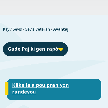
Kay
/
Sèvis
/
Sèvis Veteran
/
Avantaj
Gade Paj ki gen rapò
Klike la a pou pran yon
randevou