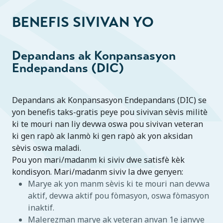
BENEFIS SIVIVAN YO
Depandans ak Konpansasyon
Endepandans (DIC)
Depandans ak Konpansasyon Endepandans (DIC) se
yon benefis taks-gratis peye pou sivivan sèvis militè
ki te mouri nan liy devwa oswa pou sivivan veteran
ki gen rapò ak lanmò ki gen rapò ak yon aksidan
sèvis oswa maladi.
Pou yon mari/madanm ki siviv dwe satisfè kèk
kondisyon. Mari/madanm siviv la dwe genyen:
Marye ak yon manm sèvis ki te mouri nan devwa
aktif, devwa aktif pou fòmasyon, oswa fòmasyon
inaktif.
Malerezman marye ak veteran anvan 1e janvye