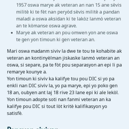
1957 oswa marye ak veteran an nan 15 ane sèvis
militè ki te fèt nan peryòd sèvis militè a pandan
maladi a oswa aksidan ki te lakòz lanmò veteran
an te kòmanse oswa agrave.
Marye ak veteran an pou omwen yon ane oswa
te gen yon timoun ki gen veteran an.
Mari oswa madanm siviv la dwe te tou te kohabite ak
veteran an kontinyèlman jiskaske lanmò veteran an
oswa, si separe, pa te fòt pou separasyon an epi li pa
remarye kounye a.
Yon timoun ki siviv ka kalifye tou pou DIC si yo pa
enkli nan DIC siviv la, yo pa marye, epi yo poko gen
18 an, oubyen ant laj 18 rive 23 lane epi ki ale lekòl.
Yon timoun adopte soti nan fanmi veteran an ka
kalifye pou DIC si tout lòt kritè kalifikasyon yo
satisfè.