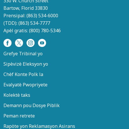
330 W. Church Street
Bartow, Florid 33830
Prensipal:
(863) 534-6000
(TDD):
(863) 534-7777
Apèl gratis:
(800) 780-5346
Grefye Tribinal yo
Sipèvizè Eleksyon yo
Chèf Konte Polk la
Evalyatè Pwopriyete
Kolektè taks
Demann pou Dosye Piblik
Peman retrete
Rapòte yon Reklamasyon Asirans