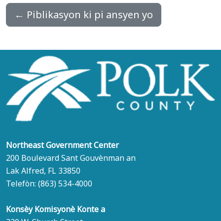
←
Piblikasyon ki pi ansyen yo
Northeast Government Center
200 Boulevard Sant Gouvènman an
Lak Alfred, FL 33850
Telefòn:
(863) 534-4000
Konsèy Komisyonè Konte a