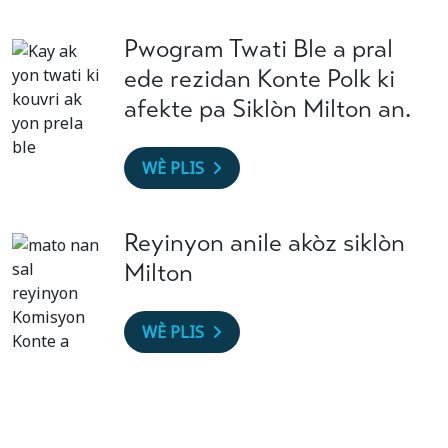
Pwogram Twati Ble a pral
ede rezidan Konte Polk ki
afekte pa Siklòn Milton an.
WÈ PLIS
Reyinyon anile akòz siklòn
Milton
WÈ PLIS