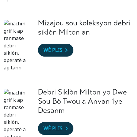
Mizajou sou koleksyon debri
siklòn Milton an
WÈ PLIS
Debri Siklòn Milton yo Dwe
Sou Bò Twou a Anvan 1ye
Desanm
WÈ PLIS