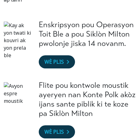
Enskripsyon pou Operasyon
Toit Ble a pou Siklòn Milton
pwolonje jiska 14 novanm.
WÈ PLIS
Flite pou kontwole moustik
ayeryen nan Konte Polk akòz
ijans sante piblik ki te koze
pa Siklòn Milton
WÈ PLIS