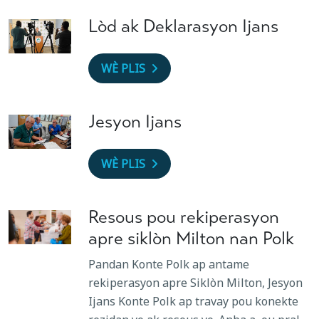
Lòd ak Deklarasyon Ijans
WÈ PLIS
Jesyon Ijans
WÈ PLIS
Resous pou rekiperasyon
apre siklòn Milton nan Polk
Pandan Konte Polk ap antame
rekiperasyon apre Siklòn Milton, Jesyon
Ijans Konte Polk ap travay pou konekte