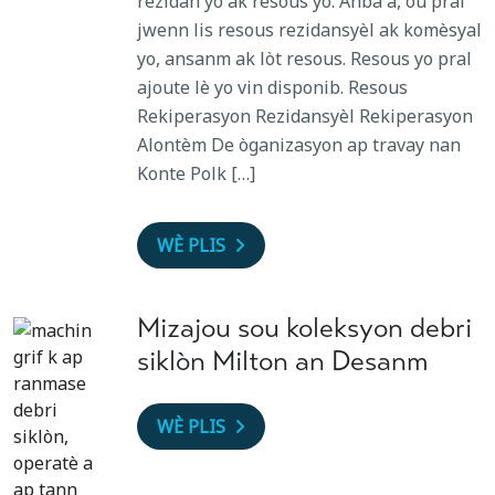
rezidan yo ak resous yo. Anba a, ou pral
jwenn lis resous rezidansyèl ak komèsyal
yo, ansanm ak lòt resous. Resous yo pral
ajoute lè yo vin disponib. Resous
Rekiperasyon Rezidansyèl Rekiperasyon
Alontèm De òganizasyon ap travay nan
Konte Polk […]
WÈ PLIS
Mizajou sou koleksyon debri
siklòn Milton an Desanm
WÈ PLIS