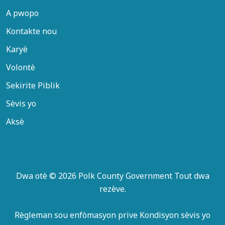
A pwopo
Kontakte nou
Karyè
Volontè
Sekirite Piblik
Sèvis yo
Aksè
Dwa otè © 2026 Polk County Government Tout dwa
rezève.
Règleman sou enfòmasyon prive
Kondisyon sèvis yo