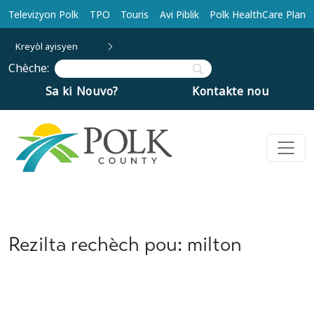
Ale nan kontni prensipal la
Televizyon Polk
TPO
Touris
Avi Piblik
Polk HealthCare Plan
Kreyòl ayisyen
Chèche:
Sa ki Nouvo?
Kontakte nou
Rezilta rechèch pou: milton