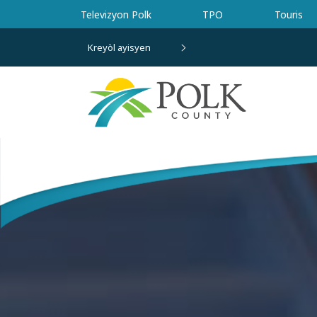
Ale nan kontni prensipal la
Televizyon Polk
TPO
Touris
Kreyòl ayisyen