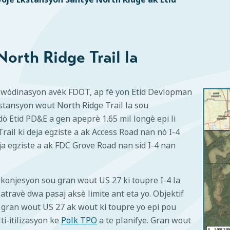
rth Ridge Trail la
wòdinasyon avèk FDOT, ap fè yon Etid Devlopman
tansyon wout North Ridge Trail la sou
idò Etid PD&E a gen apeprè 1.65 mil longè epi li
ail ki deja egziste a ak Access Road nan nò I-4
ja egziste a ak FDC Grove Road nan sid I-4 nan
 konjesyon sou gran wout US 27 ki toupre I-4 la
travè dwa pasaj aksè limite ant eta yo. Objektif
 gran wout US 27 ak wout ki toupre yo epi pou
i-itilizasyon ke
Polk TPO
a te planifye. Gran wout