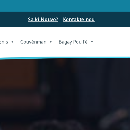
Sa ki Nouvo?
Kontakte nou
znis
Gouvènman
Bagay Pou Fè