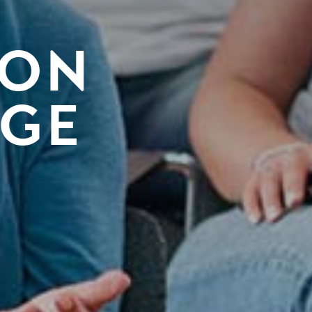
YON
DGE