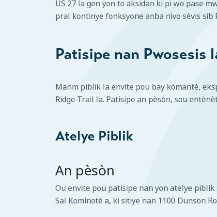
US 27 la gen yon to aksidan ki pi wo pase m
pral kontinye fonksyone anba nivo sèvis sib 
Patisipe nan Pwosesis l
Manm piblik la envite pou bay kòmantè, eks
Ridge Trail la. Patisipe an pèsòn, sou entènè
Atelye Piblik
An pèsòn
Ou envite pou patisipe nan yon atelye pibli
Sal Kominotè a, ki sitiye nan 1100 Dunson R