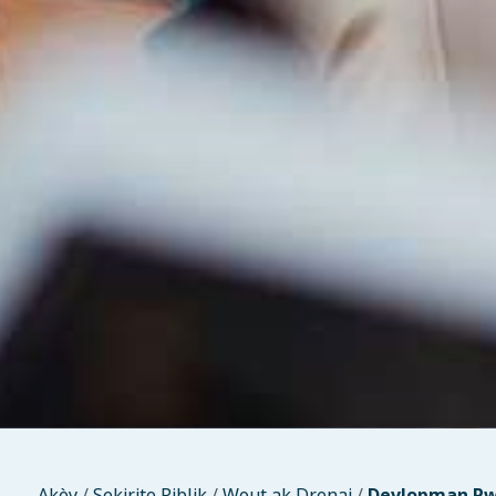
Akèy
/
Sekirite Piblik
/
Wout ak Drenaj
/
Devlopman Pwo