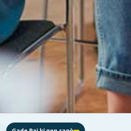
Gade Paj ki gen rapò