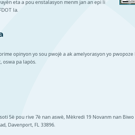
wayèn eta a pou enstalasyon menm jan an epi li
FDOT la.
a
prime opinyon yo sou pwojè a ak amelyorasyon yo pwopoze 
t, oswa pa lapòs.
k soti 5è pou rive 7è nan aswè, Mèkredi 19 Novanm nan Biw
oad, Davenport, FL 33896.