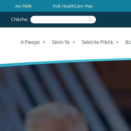
Avi Piblik
Polk HealthCare Plan
Chèche:
A Pwopo
Sèvis Yo
Sekirite Piblik
Bi