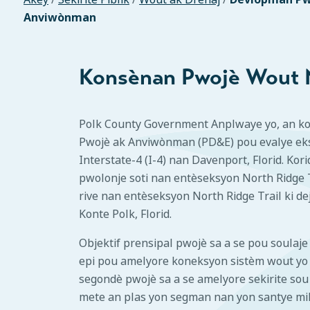
Anviwònman
Konsènan Pwojè Wout No
Polk County Government Anplwaye yo, an ko
Pwojè ak Anviwònman (PD&E) pou evalye eks
Interstate-4 (I-4) nan Davenport, Florid. Kor
pwolonje soti nan entèseksyon North Ridge Tr
rive nan entèseksyon North Ridge Trail ki de
Konte Polk, Florid.
Objektif prensipal pwojè sa a se pou soulaje
epi pou amelyore koneksyon sistèm wout yo a
segondè pwojè sa a se amelyore sekirite sou
mete an plas yon segman nan yon santye milt