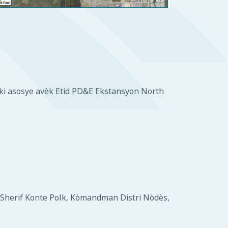
ki asosye avèk Etid PD&E Ekstansyon North
o Sherif Konte Polk, Kòmandman Distri Nòdès,