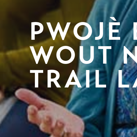
PWOJÈ 
WOUT N
TRAIL L