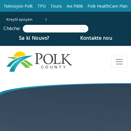
Ale nan kontni prensipal la
Televizyon Polk
TPO
Touris
Avi Piblik
Polk HealthCare Plan
Kreyòl ayisyen
Chèche:
Sa ki Nouvo?
Kontakte nou