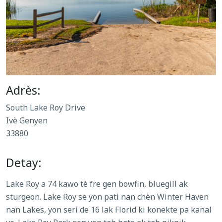
Adrès:
South Lake Roy Drive
Ivè Genyen
33880
Detay:
Lake Roy a 74 kawo tè fre gen bowfin, bluegill ak
sturgeon. Lake Roy se yon pati nan chèn Winter Haven
nan Lakes, yon seri de 16 lak Florid ki konekte pa kanal