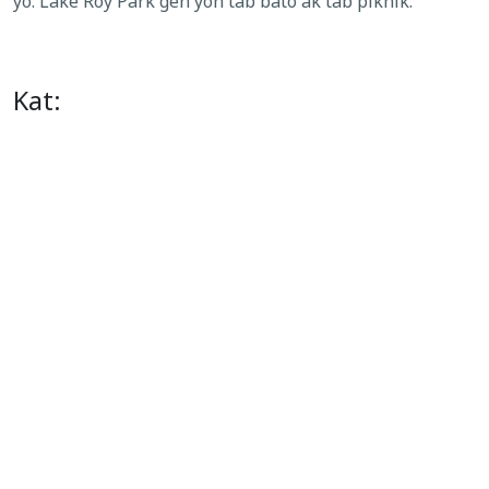
yo. Lake Roy Park gen yon tab bato ak tab piknik.
Kat: