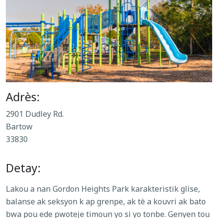
Adrès:
2901 Dudley Rd.
Bartow
33830
Detay:
Lakou a nan Gordon Heights Park karakteristik glise,
balanse ak seksyon k ap grenpe, ak tè a kouvri ak bato
bwa pou ede pwoteje timoun yo si yo tonbe. Genyen tou