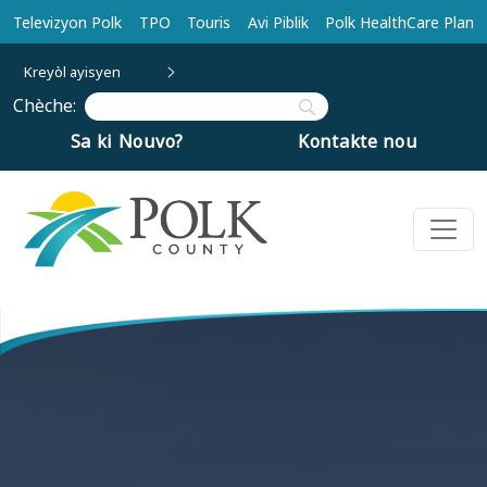
Ale nan kontni prensipal la
Televizyon Polk
TPO
Touris
Avi Piblik
Polk HealthCare Plan
Kreyòl ayisyen
Chèche:
Sa ki Nouvo?
Kontakte nou