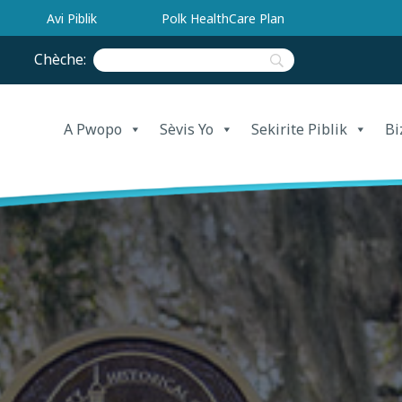
Avi Piblik
Polk HealthCare Plan
Chèche:
A Pwopo
Sèvis Yo
Sekirite Piblik
Bi