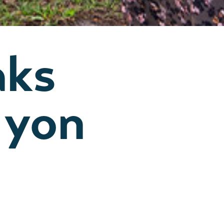
aks
 yon