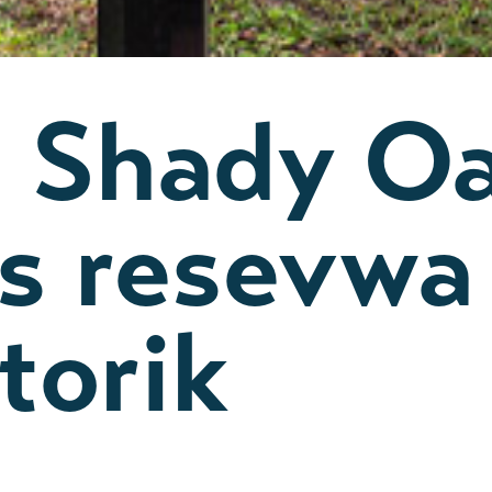
è Shady O
s resevwa
torik