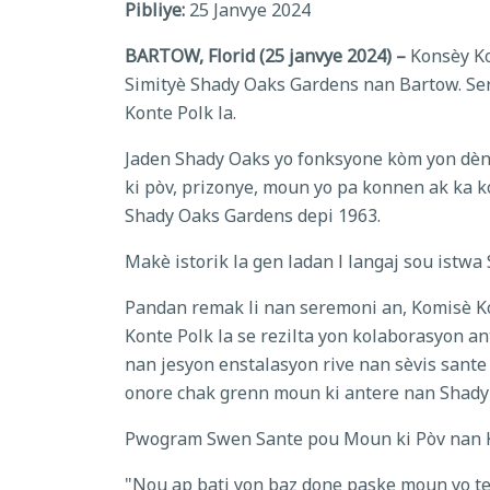
Pibliye:
25 Janvye 2024
BARTOW, Florid (25 janvye 2024) –
Konsèy Ko
Simityè Shady Oaks Gardens nan Bartow. Ser
Konte Polk la.
Jaden Shady Oaks yo fonksyone kòm yon dèny
ki pòv, prizonye, moun yo pa konnen ak ka k
Shady Oaks Gardens depi 1963.
Makè istorik la gen ladan l langaj sou istwa 
Pandan remak li nan seremoni an, Komisè Kont
Konte Polk la se rezilta yon kolaborasyon an
nan jesyon enstalasyon rive nan sèvis sante 
onore chak grenn moun ki antere nan Shady
Pwogram Swen Sante pou Moun ki Pòv nan Ko
"Nou ap bati yon baz done paske moun yo te 