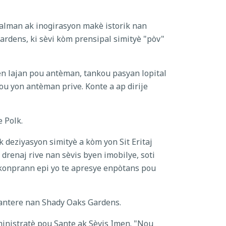
alman ak inogirasyon makè istorik nan
rdens, ki sèvi kòm prensipal simityè "pòv"
en lajan pou antèman, tankou pasyan lopital
ou yon antèman prive. Konte a ap dirije
e Polk.
k deziyasyon simityè a kòm yon Sit Eritaj
drenaj rive nan sèvis byen imobilye, soti
e konprann epi yo te apresye enpòtans pou
antere nan Shady Oaks Gardens.
dministratè pou Sante ak Sèvis Imen. "Nou