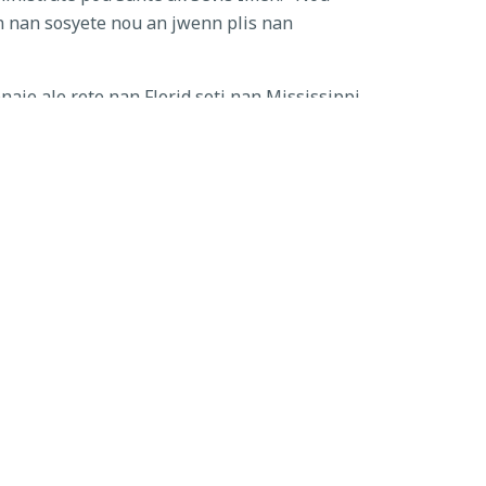
 nan sosyete nou an jwenn plis nan
je ale rete nan Florid soti nan Mississippi
ke yo rele tou yon gita yon sèl-fisèl, epi li
kè istorik la:
fè.
e Dwight Devane. "Lavi li te reprezantan
nite nan yon ekonomi lajan kach."
a istwa simityè a.