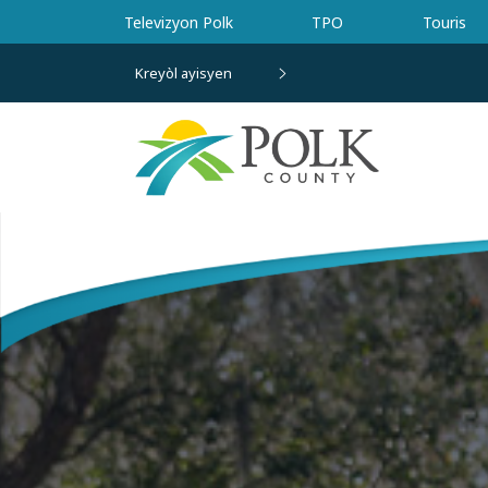
Ale nan kontni prensipal la
Televizyon Polk
TPO
Touris
Kreyòl ayisyen