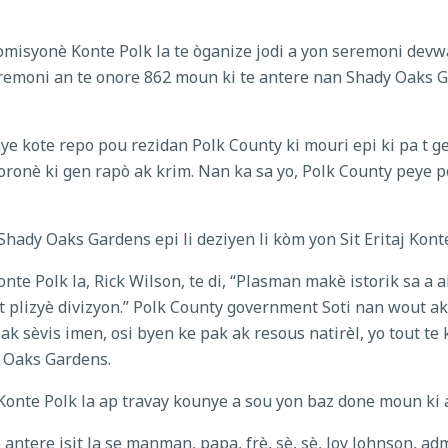
misyonè Konte Polk la te òganize jodi a yon seremoni devw
emoni an te onore 862 moun ki te antere nan Shady Oaks Ga
e kote repo pou rezidan Polk County ki mouri epi ki pa t g
oronè ki gen rapò ak krim. Nan ka sa yo, Polk County peye p
Shady Oaks Gardens epi li deziyen li kòm yon Sit Eritaj Kont
e Polk la, Rick Wilson, te di, “Plasman makè istorik sa a a
t plizyè divizyon.” Polk County government Soti nan wout ak 
ak sèvis imen, osi byen ke pak ak resous natirèl, yo tout t
 Oaks Gardens.
nte Polk la ap travay kounye a sou yon baz done moun ki 
antere isit la se manman, papa, frè, sè, sè, Joy Johnson, a