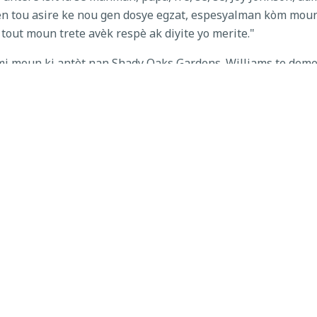
n tou asire ke nou gen dosye egzat, espesyalman kòm moun
 tout moun trete avèk respè ak diyite yo merite."
i moun ki antèt nan Shady Oaks Gardens. Williams te demena
 biznis ak kòm yon travayè itineran. Li te jwe "banza a", ki se 
soti nan chante li "Mwen te Natalie Roberta a" yo enkli sou ma
 vwayaje sou nan mond sa a.
 mwen te pitit Natalie Roberta a.
 Seyè, li konnen kijan pou l leve yon pitit gason.
è, fè Seyè lè mwen ale.
Senyè a, mwen te di yo mwen pa konnen kisa pou m fè.
 anpil (jou), Seyè, (mwen) asire w ke ase pa t 'konnen ki sa 
npil moun ki te vwayaje ant kan travayè yo," te di folkistr
. Anpil Ameriken Afriken te lwen pataje ak kap chèche opòti
 Eritaj Konte Polk ede konte a pi byen prezève epi pwomouvw