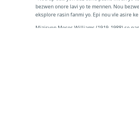
bezwen onore lavi yo te mennen. Nou bezwe
eksplore rasin fanmi yo. Epi nou vle asire ke
Mizisyen Moses Williams (1919-1988) se pam
lè li te gen 11 an, epi li te travay nan montre
te itilize ladrès mizik li kòm yon bò. Lyrics 
Mwen di, mwen toujou etidye, Seyè, (ki jan)
Mwen te di, mwen toujou apresye, Seyè, (sa)
Mwen te di, kèk ane mwen te rete lakay mwen,
Mwen te di, mwen pral etidye yon bagay, Sey
Mwen te oblije kenbe lekòl mwen kounye a, 
Mwen te di, mwen te gen yon anpil, anpil, yon
"Lavi Moyiz Williams te yon gwo egzanp nan a
moun ki te vini nan Florid ant 1910 ak 1930
Lefèt ke yo konsidere simityè a kòm yon Sit