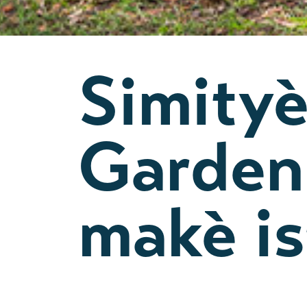
Simity
Garden
makè is