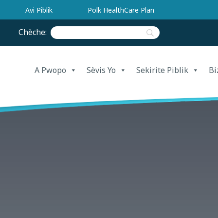
Avi Piblik
Polk HealthCare Plan
Chèche:
A Pwopo
Sèvis Yo
Sekirite Piblik
Bi