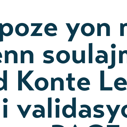
epoze yon
enn soula
d Konte L
i validasy