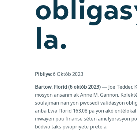
obligas
la.
Pibliye:
6 Oktòb 2023
Bartow, Florid (6 oktòb 2023) —
Joe Tedder, 
mosyon ansanm ak Anne M. Gannon, Kolektè
soulajman nan yon pwosedi validasyon obliga
anba Lwa Florid 163.08 pa yon akò entèloka
mwayen pou finanse sèten amelyorasyon pou 
bòdwo taks pwopriyete prete a.