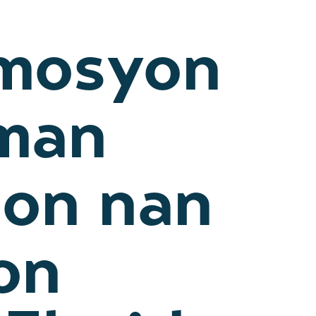
 mosyon
jman
eon nan
on