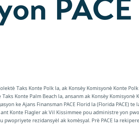
yon PACE 
Kolektè Taks Konte Polk la, ak Konsèy Komisyonè Konte Polk 
 Taks Konte Palm Beach la, ansanm ak Konsèy Komisyonè K
syon ke Ajans Finansman PACE Florid la (Florida PACE) te l
l ant Konte Flagler ak Vil Kissimmee pou administre yon 
pwopriyete rezidansyèl ak komèsyal. Prè PACE la rekipere