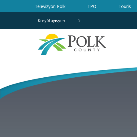
Ale nan kontni prensipal la
Televizyon Polk
TPO
Touris
Kreyòl ayisyen