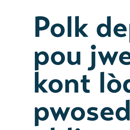
Polk d
pou jw
kont lò
pwosed