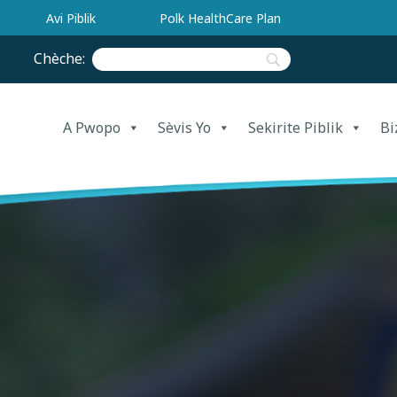
Avi Piblik
Polk HealthCare Plan
Chèche:
A Pwopo
Sèvis Yo
Sekirite Piblik
Bi