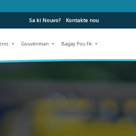
Sa ki Nouvo?
Kontakte nou
znis
Gouvènman
Bagay Pou Fè