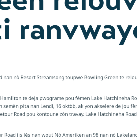
ti ranvway
d nan nò Resort Streamsong toupwe Bowling Green te relouv
Hamilton te deja pwograme pou fèmen Lake Hatchineha Road
 semèn pita nan Lendi, 16 oktòb, ak yon akselere de jou fèm
Detour Road pou kontoune zòn travay. Lake Hatchineha Road
er Road jis lès nan wout Nò Ameriken an 98 nan nò Lakelan