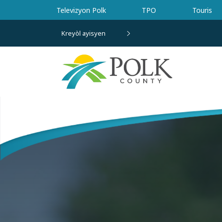
Ale nan kontni prensipal la
Televizyon Polk
TPO
Touris
Kreyòl ayisyen