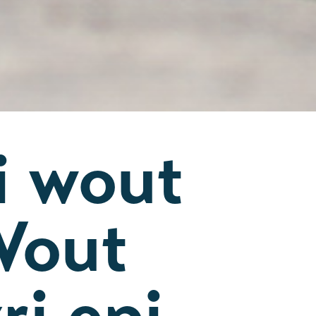
i wout
Wout
ri epi