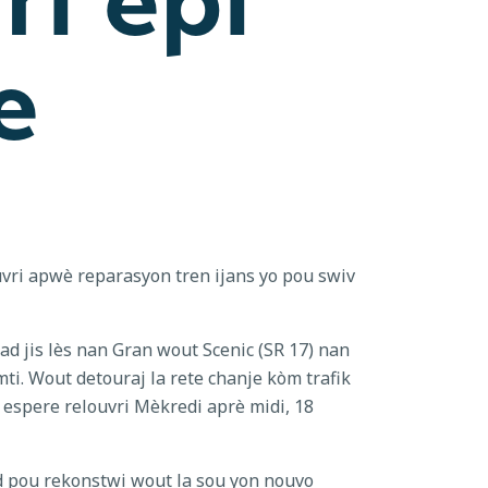
e
ri apwè reparasyon tren ijans yo pou swiv
 jis lès nan Gran wout Scenic (SR 17) nan
ti. Wout detouraj la rete chanje kòm trafik
 espere relouvri Mèkredi aprè midi, 18
d pou rekonstwi wout la sou yon nouvo