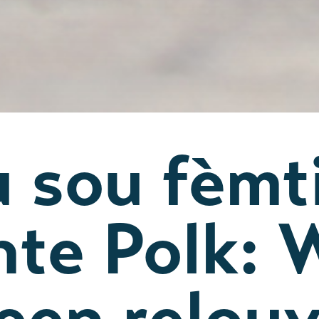
 sou fèmt
nte Polk: 
een relouv