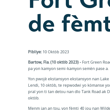
de fèm
Pibliye:
10 Oktòb 2023
Bartow, Fla. (10 oktòb 2023) -
Fort Green Roa
pa yon kamyon semi-kamyon semèn pase a.
Yon pwojè ekstansyon ekstansyon nan Lake 
Lendi, 10 oktòb, te repwodwi yo kòmanse yon
pral yon ti tan detou nan dlo Tank Road ak 
oktòb.
Menm jan an tou, yon fèmti 40 jou nan Wild