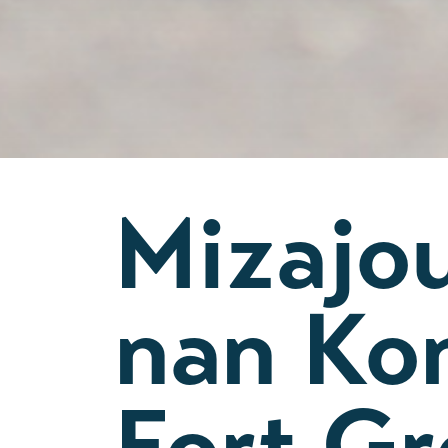
Mizajou
nan Ko
Fort Gr