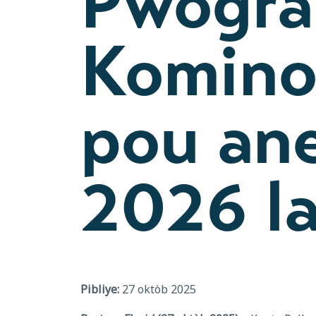
Pwogra
Komino
pou ane
2026 la
Pibliye:
27 oktòb 2025