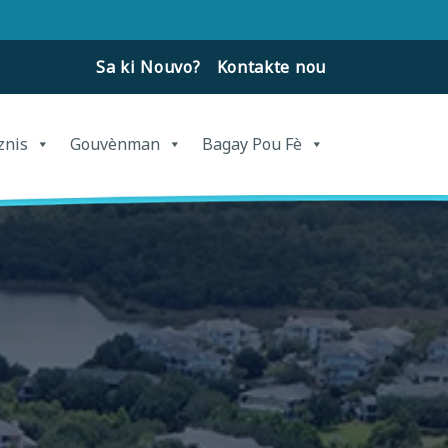
Sa ki Nouvo?
Kontakte nou
znis
Gouvènman
Bagay Pou Fè