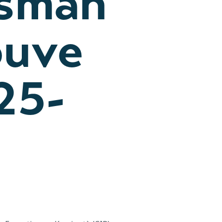
isman
ouve
25-