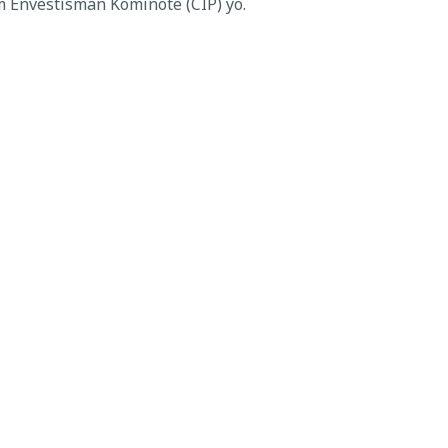
 Envestisman Kominotè (CIP) yo.
 divizyon ki ofri plis kontèks nan pwojè yo.
anda Komisyon Konsèy Konte Polk
la 31 Oktòb
→