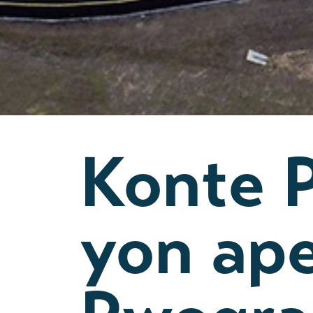
Konte P
yon ap