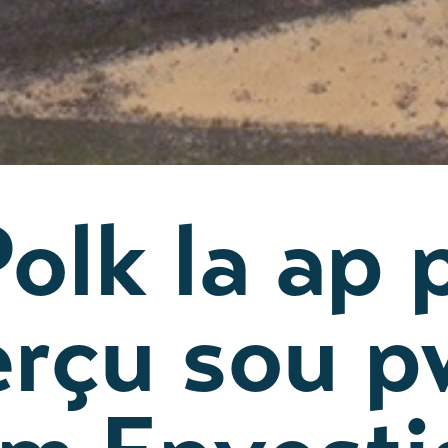
olk la ap 
erçu sou p