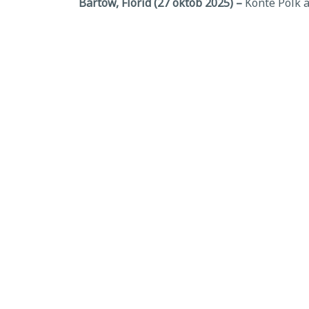
Bartow, Florid (27 oktòb 2025) –
Konte Polk a
Seri a ap gen ladan pwojè CIP yo ki pi enpòt
Pou wè seri a, vizite
https://www.polkfl.gov/
GADE TOUT NOUVÈL
Etikèt:
sekou apre dife
,
ofisye enfòmasyon p
←
Konte Polk selebre 20 an p
pou divèsit