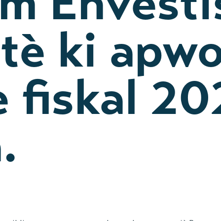
m Envest
tè ki apw
 fiskal 20
.