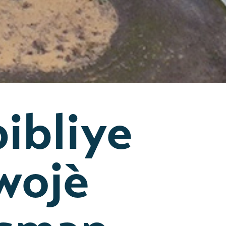
pibliye
wojè