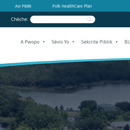
Avi Piblik
Polk HealthCare Plan
Chèche:
A Pwopo
Sèvis Yo
Sekirite Piblik
Bi