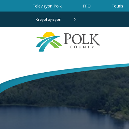
Ale nan kontni prensipal la
Televizyon Polk
TPO
Touris
Kreyòl ayisyen