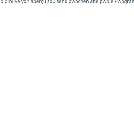
p pibliye yon aperçu sou senk pwochen ane pwojè Pwogram
an ak diskisyon prensipal ak Polk County Government Direktè
business/cip-projects/
.
iblik
,
sekirite piblik
wogram rekritman ak fòmasyon
Revizyon Aj
e proaktif