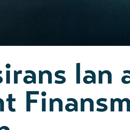
sirans lan 
nt Finans
n