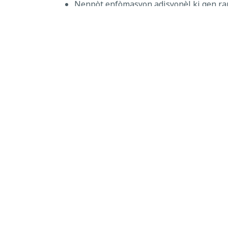
Nenpòt enfòmasyon adisyonèl ki gen rap
Akòz limit espas, vilaj asirans lan pral ko
ede ak lòt benefis apre tanpèt la. Pou plis 
Pou jwenn enfòmasyon ki pi ajou sou jesyon 
nan
www.polkfl.gov
. Ou ka jwenn plis enfò
GADE TOUT NOUVÈL
←
Reyinyon Anile Akòz Siklòn Mi