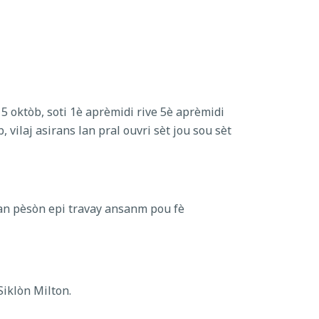
5 oktòb, soti 1è aprèmidi rive 5è aprèmidi
ilaj asirans lan pral ouvri sèt jou sou sèt
 an pèsòn epi travay ansanm pou fè
iklòn Milton.