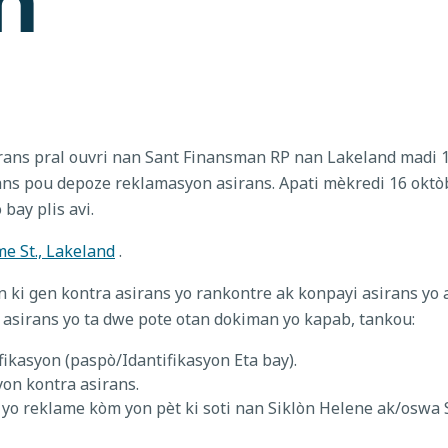
irans pral ouvri nan Sant Finansman RP nan Lakeland madi 1
s pou depoze reklamasyon asirans. Apati mèkredi 16 oktòb, v
bay plis avi.
e St., Lakeland
.
un ki gen kontra asirans yo rankontre ak konpayi asirans yo
 asirans yo ta dwe pote otan dokiman yo kapab, tankou:
fikasyon (paspò/Idantifikasyon Eta bay).
on kontra asirans.
yo reklame kòm yon pèt ki soti nan Siklòn Helene ak/oswa S