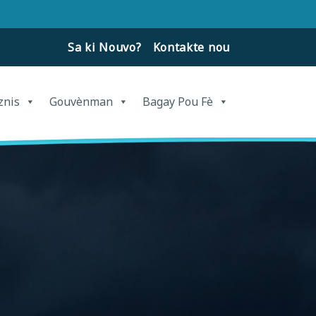
Sa ki Nouvo?
Kontakte nou
znis
Gouvènman
Bagay Pou Fè