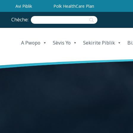
Avi Piblik
Polk HealthCare Plan
Chèche:
A Pwopo
Sèvis Yo
Sekirite Piblik
Bi