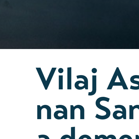
Vilaj A
nan Sa
a deme