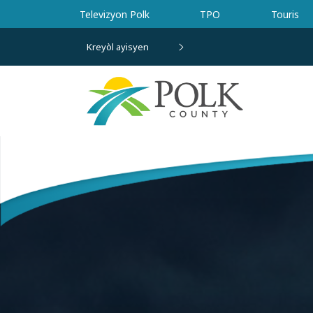
Ale nan kontni prensipal la
Televizyon Polk
TPO
Touris
Kreyòl ayisyen