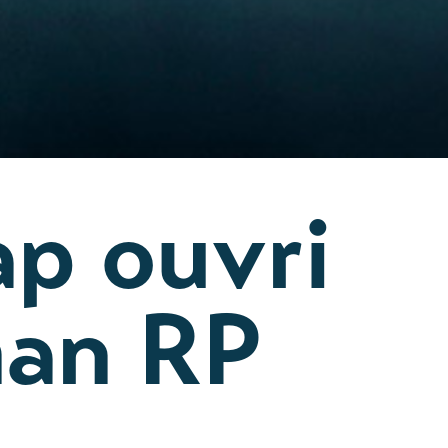
ap ouvri
man RP