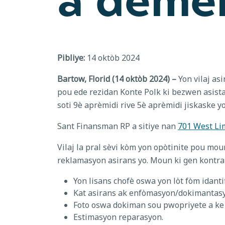
Pibliye:
14 oktòb 2024
Bartow, Florid (14 oktòb 2024) –
Yon vilaj as
pou ede rezidan Konte Polk ki bezwen asistan
soti 9è aprèmidi rive 5è aprèmidi jiskaske yo 
Sant Finansman RP a sitiye nan
701 West Lim
Vilaj la pral sèvi kòm yon opòtinite pou mo
reklamasyon asirans yo. Moun ki gen kontra
Yon lisans chofè oswa yon lòt fòm idanti
Kat asirans ak enfòmasyon/dokimantasy
Foto oswa dokiman sou pwopriyete a ke 
Estimasyon reparasyon.