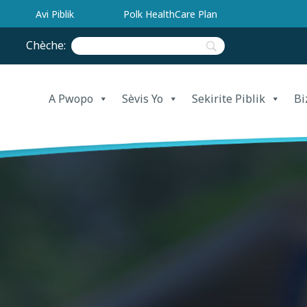
Avi Piblik
Polk HealthCare Plan
Chèche:
A Pwopo
Sèvis Yo
Sekirite Piblik
Bi