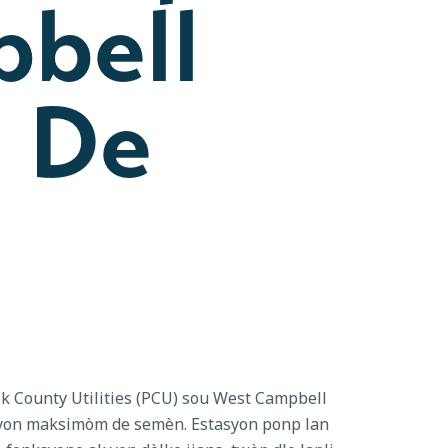
bell
a De
k County Utilities (PCU) sou West Campbell
 yon maksimòm de semèn. Estasyon ponp lan