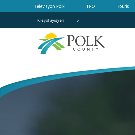
Ale nan kontni prensipal la
Televizyon Polk
TPO
Touris
Kreyòl ayisyen