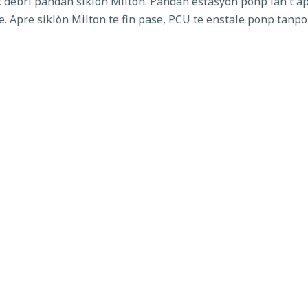
k debri pandan siklòn Milton. Pandan estasyon ponp lan t ap
ze. Apre siklòn Milton te fin pase, PCU te enstale ponp tan
la ak pave West Campbell Road la devan estasyon asansè a to
Pou pèmèt reparasyon an sekirite nan estasyon asansè a ak 
ights Drive rive nan Chestnut View Drive. Pandan ke rezidan
anspòte nan zòn travay la. Pandan fèmti, yo konseye pasaj
ad pou kontourne fèmen. Ogmantasyon anbouteyaj ak reta m
ofè yo pou yo kondui ak anpil atansyon, swiv siy deviyasyon
renaj Konte Polk la nan
(863) 535-2200
.