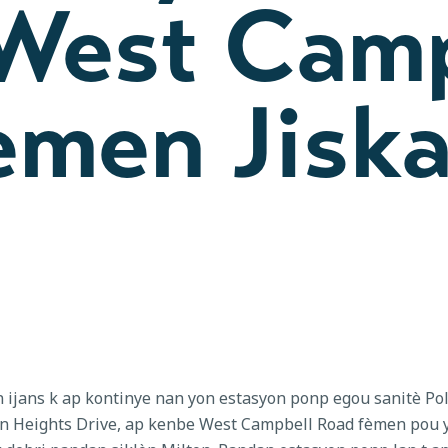
West Camp
èmen Jisk
ijans k ap kontinye nan yon estasyon ponp egou sanitè Pol
dan Heights Drive, ap kenbe West Campbell Road fèmen pou