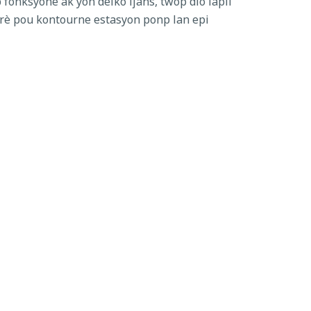
 fonksyone ak yon dèlko ijans, twòp dlo lapli
porè pou kontourne estasyon ponp lan epi
u. Yon teknik te itilize pou mete ponp
restorasyon nan seksyon pave domaje a, West
 lokal yo pral gen aksè nan kay yo, trafik
e yo pou yo detounen sou Lewis Road oswa
odere nan vwayaj yo prevwa, sitou pandan
 yo, ak plis tan pou vwayaje nan zòn nan.