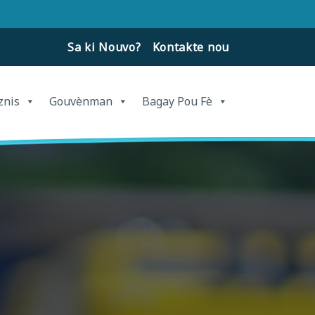
Sa ki Nouvo?
Kontakte nou
znis
Gouvènman
Bagay Pou Fè