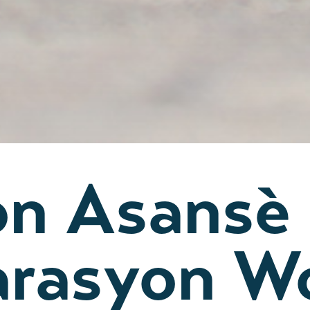
n Asansè 
arasyon W