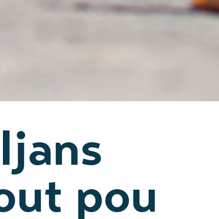
Ijans
out pou