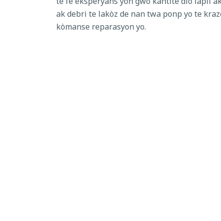
te fè eksperyans yon gwo kantite dlo lapli a
ak debri te lakòz de nan twa ponp yo te kra
kòmanse reparasyon yo.
Ewozyon siklòn Milton te fè wout antre kay 
tanporè te ajoute plis domaj sou wout la. 
Campbell Road rete fèmen soti nan Jordan He
sou West Campbell Road pa pral pèmèt yo tr
Kathleen Road nan sid pou ale nan Duff Ro
trafik lè pik maten ak aswè. Yo ankouraje ch
Pou plis detay, kontakte Divizyon Wout ak D
GADE TOUT NOUVÈL