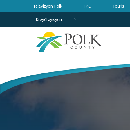
Ale nan kontni prensipal la
Televizyon Polk
TPO
Touris
Kreyòl ayisyen