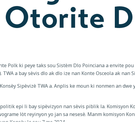
 Otorite D
e Polk ki peye taks sou Sistèm Dlo Poinciana a envite pou
 TWA a bay sèvis dlo ak dlo ize nan Konte Osceola ak nan S
sèy Sipèvizè TWA a. Anplis ke moun ki nonmen an dwe yon 
litik epi li bay sipèvizyon nan sèvis piblik la. Komisyon 
wograme lòt reyinyon yo jan sa nesesè. Manm komisyon Kon
on Konsèy la sou 7 me 2024.
e nan ke yo te konsidere pou randevou BoCC a, tanpri voye y