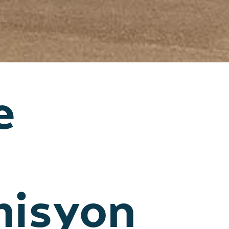
e
misyon