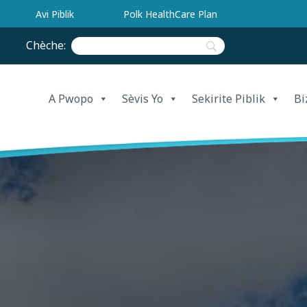
Avi Piblik
Polk HealthCare Plan
Chèche:
A Pwopo
Sèvis Yo
Sekirite Piblik
Bi