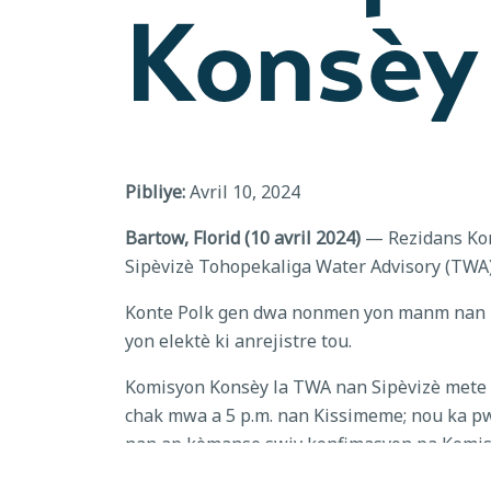
Konsèy
Pibliye:
Avril 10, 2024
Bartow, Florid (10 avril 2024)
— Rezidans Kont
Sipèvizè Tohopekaliga Water Advisory (TWA).
Konte Polk gen dwa nonmen yon manm nan Kon
yon elektè ki anrejistre tou.
Komisyon Konsèy la TWA nan Sipèvizè mete po
chak mwa a 5 p.m. nan Kissimeme; nou ka p
nan ap kòmanse swiv konfimasyon pa Komisy
Si ou satisfè kalifikasyon yo epi yo enteres