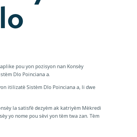
lo
 aplike pou yon pozisyon nan Konsèy
istèm Dlo Poinciana a.
itilizatè Sistèm Dlo Poinciana a, li dwe
Konsèy la satisfè dezyèm ak katriyèm Mèkredi
sèy yo nome pou sèvi yon tèm twa zan. Tèm
on lèt enterè ak rezime
miannenelson@polk-