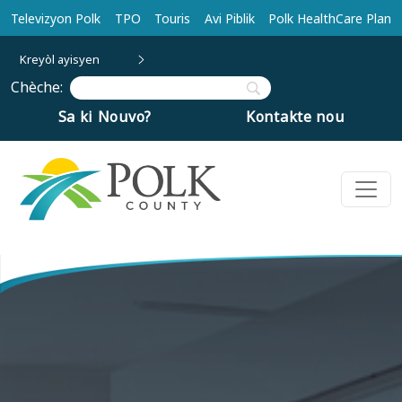
Ale nan kontni prensipal la
Televizyon Polk
TPO
Touris
Avi Piblik
Polk HealthCare Plan
Kreyòl ayisyen
Chèche:
Sa ki Nouvo?
Kontakte nou