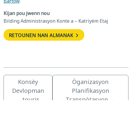
Bartow
.
Kijan pou jwenn nou
Bilding Administrasyon Konte a – Katriyèm Etaj
RETOUNEN NAN ALMANAK
Konsèy
Òganizasyon
Devlopman
Planifikasyon
←touris
Transpòtasyon
→
zzz