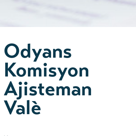
Odyans
Komisyon
Ajisteman
Valè