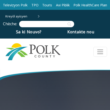
Ale nan kontni prensipal la
Televizyon Polk
TPO
Touris
Avi Piblik
Polk HealthCare Plan
Kreyòl ayisyen
Chèche:
Sa ki Nouvo?
Kontakte nou