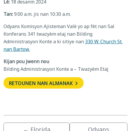
Lè:
18 desanm 2024
Tan:
9:00 a.m. jis nan 10:30 a.m.
Odyans Komisyon Ajisteman Valè yo ap fèt nan Sal
Konferans 341 twazyèm etaj nan Bilding
Administrasyon Konte a ki sitiye nan
330 W. Church St.
nan Bartow.
Kijan pou jwenn nou
Bilding Administrasyon Konte a – Twazyèm Etaj
RETOUNEN NAN ALMANAK
←
Florida
Odyans