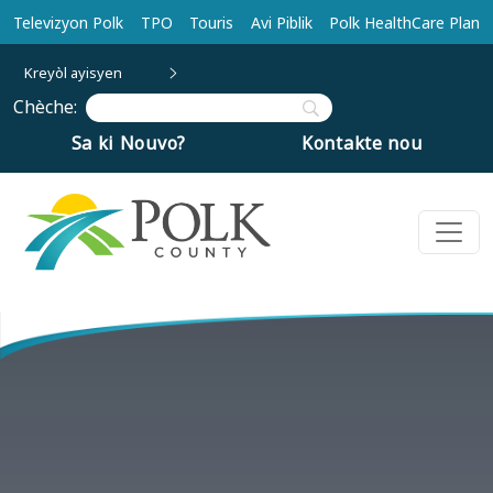
Ale nan kontni prensipal la
Televizyon Polk
TPO
Touris
Avi Piblik
Polk HealthCare Plan
Kreyòl ayisyen
Chèche:
Sa ki Nouvo?
Kontakte nou