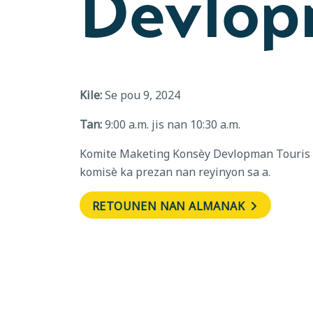
Devlopm
Kile:
Se pou 9, 2024
Tan:
9:00 a.m. jis nan 10:30 a.m.
Komite Maketing Konsèy Devlopman Touris l
komisè ka prezan nan reyinyon sa a.
RETOUNEN NAN ALMANAK