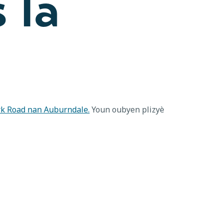
 la
rk Road nan Auburndale.
Youn oubyen plizyè