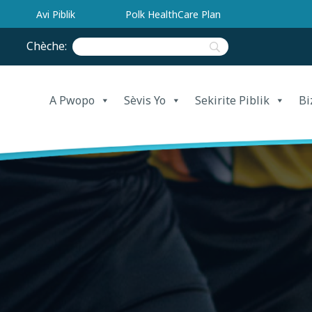
Avi Piblik
Polk HealthCare Plan
Chèche:
A Pwopo
Sèvis Yo
Sekirite Piblik
Bi