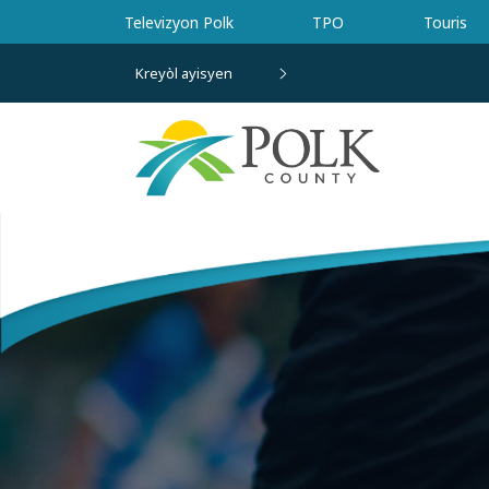
Ale nan kontni prensipal la
Televizyon Polk
TPO
Touris
Kreyòl ayisyen