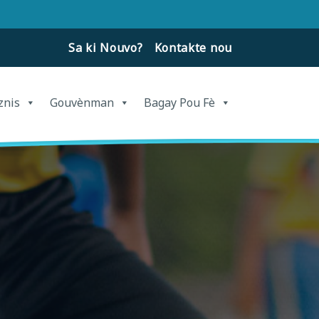
Sa ki Nouvo?
Kontakte nou
znis
Gouvènman
Bagay Pou Fè