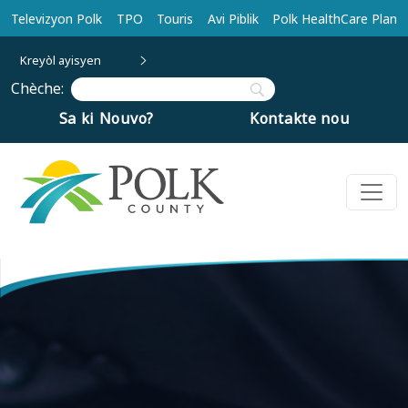
Ale nan kontni prensipal la
Televizyon Polk
TPO
Touris
Avi Piblik
Polk HealthCare Plan
Kreyòl ayisyen
Chèche:
Sa ki Nouvo?
Kontakte nou