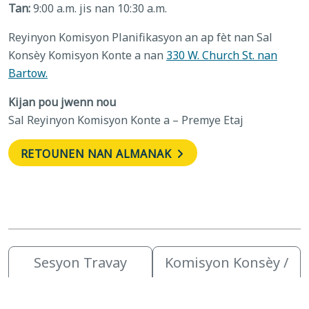
Tan:
9:00 a.m. jis nan 10:30 a.m.
Reyinyon Komisyon Planifikasyon an ap fèt nan Sal
Konsèy Komisyon Konte a nan
330 W. Church St. nan
Bartow.
Kijan pou jwenn nou
Sal Reyinyon Komisyon Konte a – Premye Etaj
RETOUNEN NAN ALMANAK
Sesyon Travay
Komisyon Konsèy /
Komisyon
Retrè anplwaye
→
←Planning