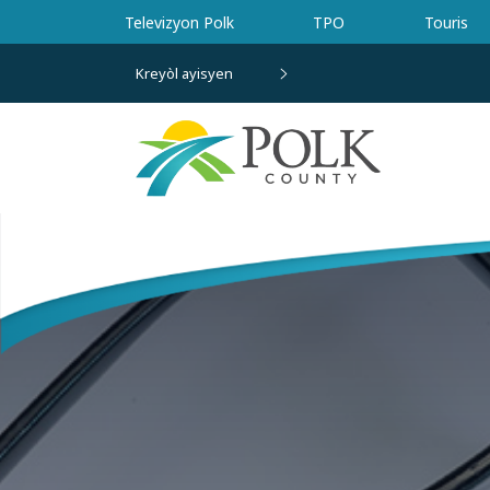
Ale nan kontni prensipal la
Televizyon Polk
TPO
Touris
Kreyòl ayisyen