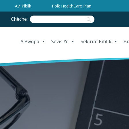
Avi Piblik
Polk HealthCare Plan
Chèche:
A Pwopo
Sèvis Yo
Sekirite Piblik
Bi