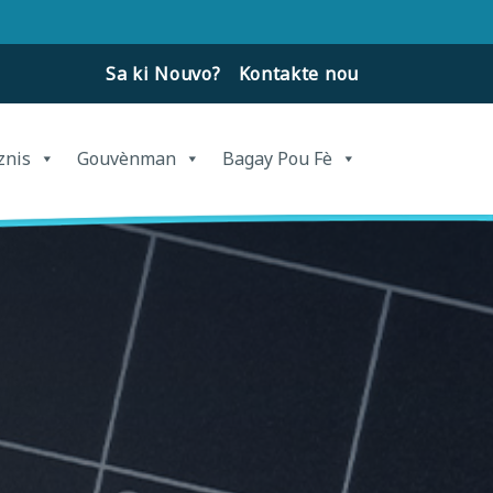
Sa ki Nouvo?
Kontakte nou
znis
Gouvènman
Bagay Pou Fè