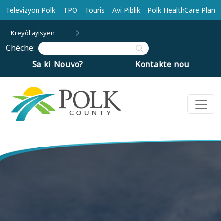
Ale nan kontni prensipal la
Televizyon Polk
TPO
Touris
Avi Piblik
Polk HealthCare Plan
Kreyòl ayisyen
Chèche:
Sa ki Nouvo?
Kontakte nou