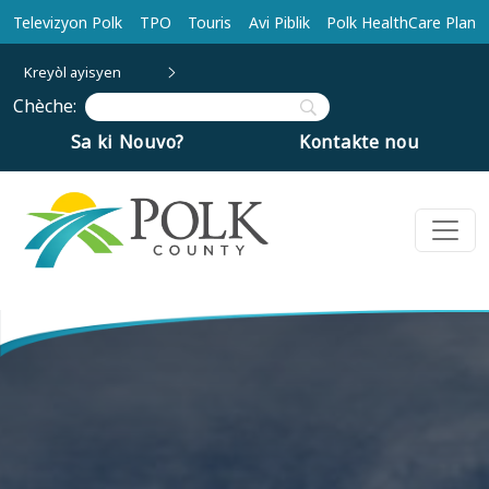
Ale nan kontni prensipal la
Televizyon Polk
TPO
Touris
Avi Piblik
Polk HealthCare Plan
Kreyòl ayisyen
Chèche:
Sa ki Nouvo?
Kontakte nou