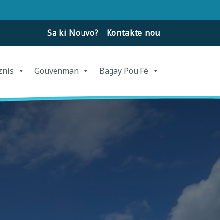
Sa ki Nouvo?
Kontakte nou
znis
Gouvènman
Bagay Pou Fè