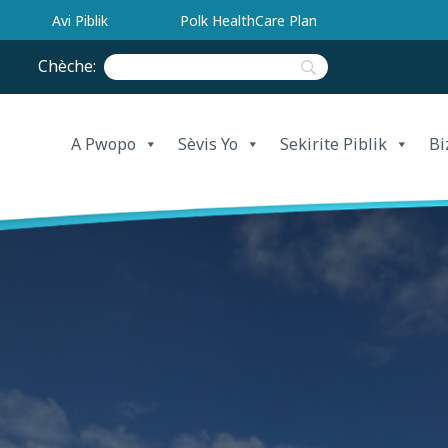
Avi Piblik
Polk HealthCare Plan
Chèche:
A Pwopo
Sèvis Yo
Sekirite Piblik
Bi