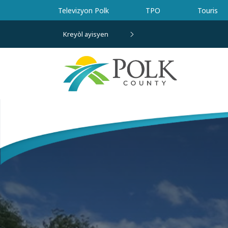
Ale nan kontni prensipal la
Televizyon Polk
TPO
Touris
Kreyòl ayisyen