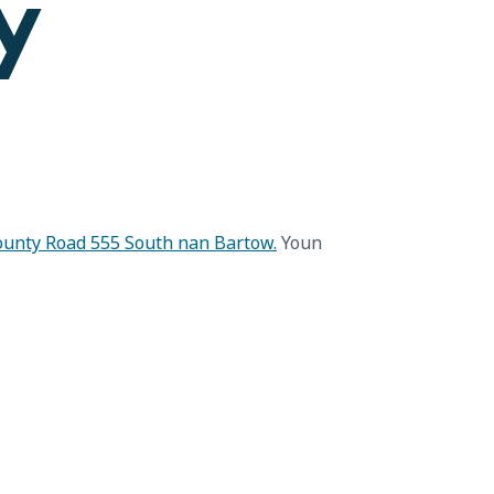
y
ounty Road 555 South nan Bartow.
Youn