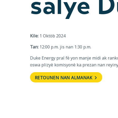
salye 
Kile:
1 Oktòb 2024
Tan:
12:00 p.m. jis nan 1:30 p.m.
Duke Energy pral fè yon manje midi ak rank
oswa plizyè komisyonè ka prezan nan reyiny
RETOUNEN NAN ALMANAK