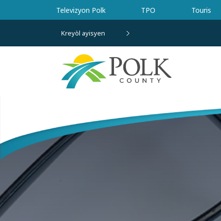
Ale nan kontni prensipal la
Televizyon Polk
TPO
Touris
Kreyòl ayisyen