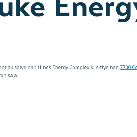
Duke Energ
ont ak salye nan Hines Energy Complex ki sitiye nan
7700 C
on sa a.