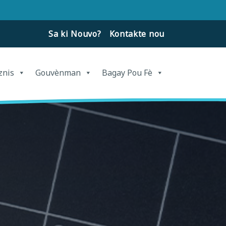
Sa ki Nouvo?
Kontakte nou
znis
Gouvènman
Bagay Pou Fè