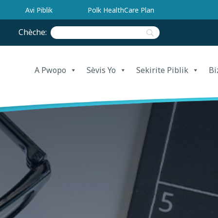
Avi Piblik
Polk HealthCare Plan
Chèche:
A Pwopo
Sèvis Yo
Sekirite Piblik
Bi