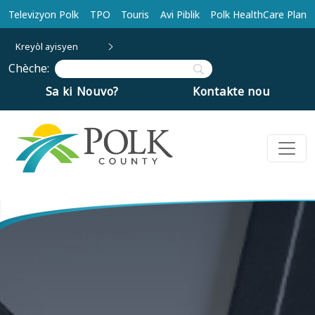
Ale nan kontni prensipal la
Televizyon Polk
TPO
Touris
Avi Piblik
Polk HealthCare Plan
Kreyòl ayisyen
Chèche:
Sa ki Nouvo?
Kontakte nou