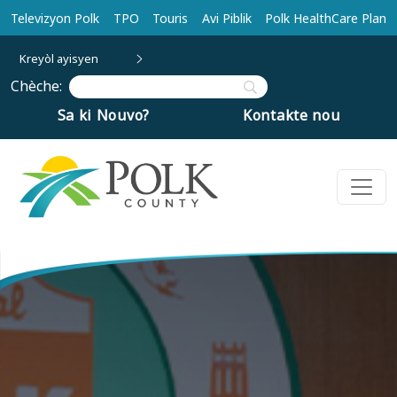
Ale nan kontni prensipal la
Televizyon Polk
TPO
Touris
Avi Piblik
Polk HealthCare Plan
Kreyòl ayisyen
Chèche:
Sa ki Nouvo?
Kontakte nou