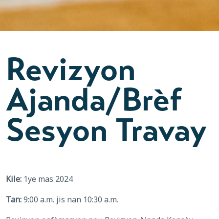
Revizyon
Ajanda/Brèf
Sesyon Travay
Kile:
1ye mas 2024
Tan:
9:00 a.m. jis nan 10:30 a.m.