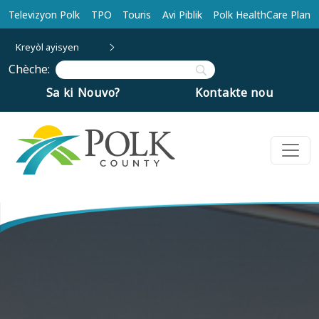
Ale nan kontni prensipal la
Televizyon Polk
TPO
Touris
Avi Piblik
Polk HealthCare Plan
Kreyòl ayisyen
Chèche:
Sa ki Nouvo?
Kontakte nou