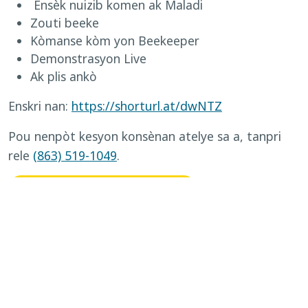
Ensèk nuizib komen ak Maladi
Zouti beeke
Kòmanse kòm yon Beekeeper
Demonstrasyon Live
Ak plis ankò
Enskri nan:
https://shorturl.at/dwNTZ
Pou nenpòt kesyon konsènan atelye sa a, tanpri
rele
(863) 519-1049
.
RETOUNEN NAN ALMANAK
←
Agrikilti se yon atelye biznis