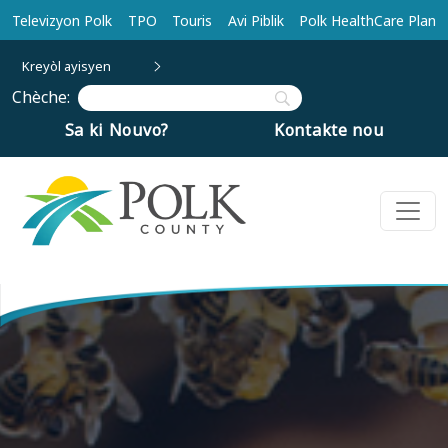
Ale nan kontni prensipal la
Televizyon Polk
TPO
Touris
Avi Piblik
Polk HealthCare Plan
Kreyòl ayisyen
Chèche:
Sa ki Nouvo?
Kontakte nou