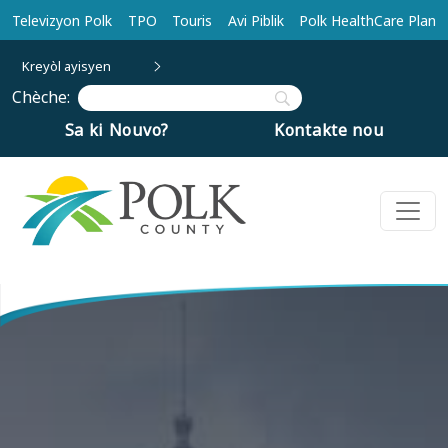
Ale nan kontni prensipal la
Televizyon Polk
TPO
Touris
Avi Piblik
Polk HealthCare Plan
Kreyòl ayisyen
Chèche:
Sa ki Nouvo?
Kontakte nou