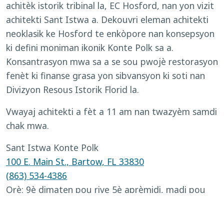
achitèk istorik tribinal la, EC Hosford, nan yon vizit
achitekti Sant Istwa a. Dekouvri eleman achitekti
neoklasik ke Hosford te enkòpore nan konsepsyon
ki defini moniman ikonik Konte Polk sa a.
Konsantrasyon mwa sa a se sou pwojè restorasyon
fenèt ki finanse grasa yon sibvansyon ki soti nan
Divizyon Resous Istorik Florid la.
Vwayaj achitekti a fèt a 11 am nan twazyèm samdi
chak mwa.
Sant Istwa Konte Polk
100 E. Main St., Bartow, FL 33830
(863) 534-4386
Orè: 9è dimaten pou rive 5è aprèmidi, madi pou
rive samdi