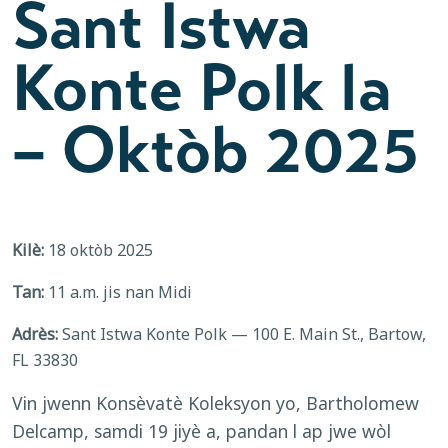
Sant Istwa
Konte Polk la
– Oktòb 2025
Kilè:
18 oktòb 2025
Tan:
11 a.m. jis nan Midi
Adrès:
Sant Istwa Konte Polk — 100 E. Main St., Bartow,
FL 33830
Vin jwenn Konsèvatè Koleksyon yo, Bartholomew
Delcamp, samdi 19 jiyè a, pandan l ap jwe wòl