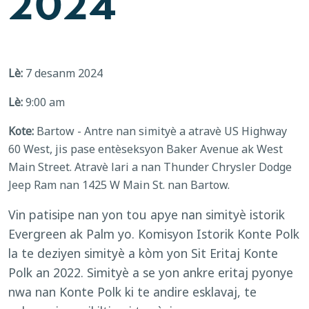
2024
Lè:
7 desanm 2024
Lè:
9:00 am
Kote:
Bartow - Antre nan simityè a atravè US Highway
60 West, jis pase entèseksyon Baker Avenue ak West
Main Street. Atravè lari a nan Thunder Chrysler Dodge
Jeep Ram nan 1425 W Main St. nan Bartow.
Vin patisipe nan yon tou apye nan simityè istorik
Evergreen ak Palm yo. Komisyon Istorik Konte Polk
la te deziyen simityè a kòm yon Sit Eritaj Konte
Polk an 2022. Simityè a se yon ankre eritaj pyonye
nwa nan Konte Polk ki te andire esklavaj, te