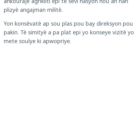
ankouraje agrikilti epi te sèvi nasyon nou an nan
plizyè angajman militè.
Yon konsèvatè ap sou plas pou bay direksyon pou
pakin. Tè simityè a pa plat epi yo konseye vizitè yo
mete soulye ki apwopriye.