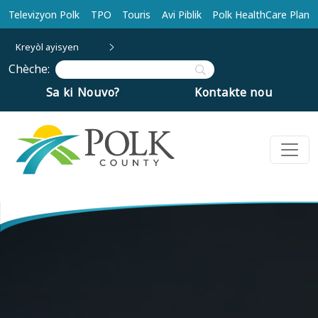
Ale nan kontni prensipal la
Televizyon Polk
TPO
Touris
Avi Piblik
Polk HealthCare Plan
Kreyòl ayisyen
Chèche:
Sa ki Nouvo?
Kontakte nou