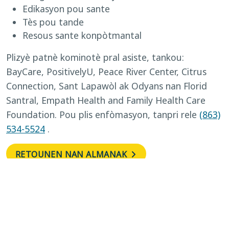
Edikasyon pou sante
Tès pou tande
Resous sante konpòtmantal
Plizyè patnè kominotè pral asiste, tankou:
BayCare, PositivelyU, Peace River Center, Citrus
Connection, Sant Lapawòl ak Odyans nan Florid
Santral, Empath Health and Family Health Care
Foundation. Pou plis enfòmasyon, tanpri rele
(863)
534-5524
.
RETOUNEN NAN ALMANAK