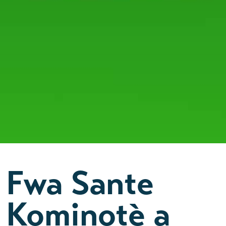
Fwa Sante
Kominotè a