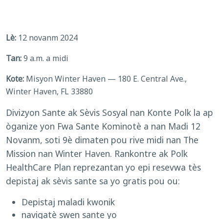
Lè:
12 novanm 2024
Tan:
9 a.m. a midi
Kote:
Misyon Winter Haven — 180 E. Central Ave.,
Winter Haven, FL 33880
Divizyon Sante ak Sèvis Sosyal nan Konte Polk la ap
òganize yon Fwa Sante Kominotè a nan Madi 12
Novanm, soti 9è dimaten pou rive midi nan The
Mission nan Winter Haven. Rankontre ak Polk
HealthCare Plan reprezantan yo epi resevwa tès
depistaj ak sèvis sante sa yo gratis pou ou:
Depistaj maladi kwonik
navigatè swen sante yo