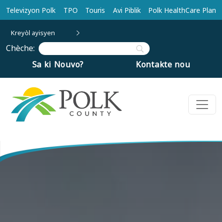
Ale nan kontni prensipal la
Televizyon Polk
TPO
Touris
Avi Piblik
Polk HealthCare Plan
Kreyòl ayisyen
Chèche:
Sa ki Nouvo?
Kontakte nou