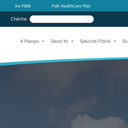
Avi Piblik
Polk HealthCare Plan
Chèche:
A Pwopo
Sèvis Yo
Sekirite Piblik
Bi