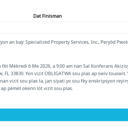
Dat Finisman
on an bay: Specialized Property Services, Inc., Peryòd Pwote
fèt Mèkredi 6 Me 2026, a 9:00 am nan Sal Konferans Akizi
tow, FL 33830. Yon vizit OBLIGATWA sou plas ap swiv touswit
an vizit sou plas la, jan siyati yo sou fèy enskripsyon rey
ap pèmèt okenn lòt vizit sou plas.