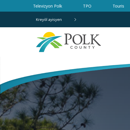
Ale nan kontni prensipal la
Televizyon Polk
TPO
Touris
Kreyòl ayisyen