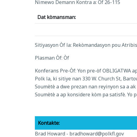
Nimewo Demann Kontra a: Òf 26-115
Dat kòmansman:
Sitiyasyon Òf la: Rekòmandasyon pou Atribisy
Plasman Òf: Òf
Konferans Pre-Òf: Yon pre-òf OBLIGATWA ap 
Polk la, ki sitiye nan 330 W. Church St, Bar
Soumètè a dwe prezan nan reyinyon sa a ak n
Soumètè a ap konsidere kòm pa satisfè. Yo p 
Kontakte:
Brad Howard -
bradhoward@polkfl.gov