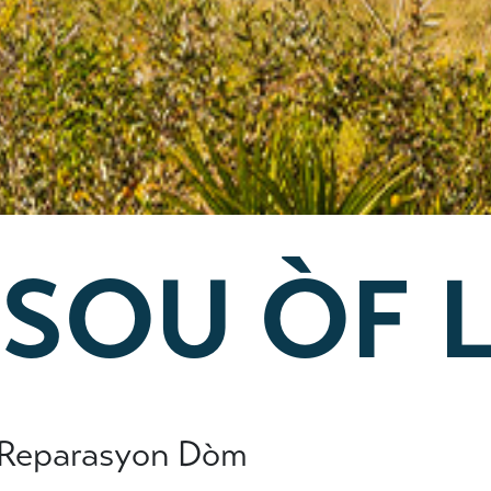
 SOU ÒF 
– Reparasyon Dòm