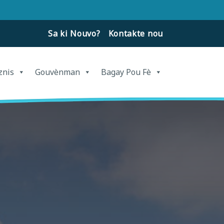
Sa ki Nouvo?
Kontakte nou
znis
Gouvènman
Bagay Pou Fè